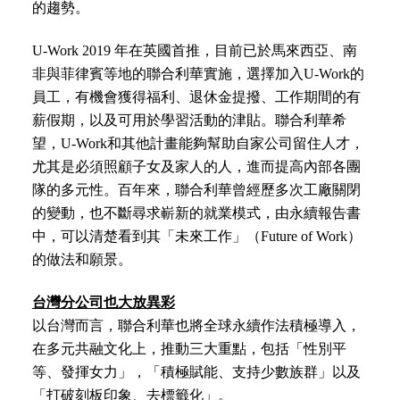
的趨勢。
U-Work 2019
年在英國首推，目前已於馬來西亞、南
非與菲律賓等地的聯合利華實施，
選擇加入
U-Work
的
員工，有機會獲得福利、退休金提撥、工作期間的有
薪假期，以及可用於學習活動的津貼。
聯合利華希
望，
U-Work
和其他計畫能夠幫助自家公司留住人才，
尤其是必須照顧子女及家人的人，進而提高內部各團
隊的多元性。百年來，聯合利華曾經歷多次工廠關閉
的變動，也不斷尋求嶄新的就業模式，由永續報告書
中，可以清楚看到其「未來工作」（Future of Work）
的做法和願景。
台灣分公司也大放異彩
以台灣而言，聯合利華也將全球永續作法積極導入，
在多元共融文化上，推動三大重點，包括「性別平
等
、
發揮女力」，「積極賦能、支持少數族群」以及
「打破刻板印象、去標籤化」。