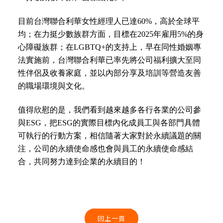
目前台灣聯合利華女性經理人已達
60%
，高於全球平
均；在力挺少數族群方面，目標在
2025
年雇用
5%
的身
心障礙族群；在
LGBTQ+
的支持上，早在同性婚姻專
法實施前，台灣聯合利華已率先將公司福利擴大至同
性伴侶及收養家庭，並以內部分享及培訓等營造友善
的職場環境與文化。
值得欣慰的是，我們看到越來越多各行各業的公司參
與ESG，把ESG的實際目標內化成員工與各部門具體
可執行的行動方案，相信隨著大家對於永續議題的關
注，公司的永續使命感也會與員工的永續使命感結
合，共同努力達到企業的永續目的！
回上一頁